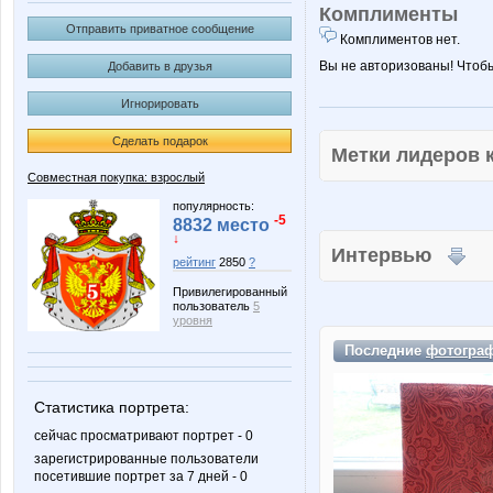
Комплименты
Отправить приватное сообщение
Комплиментов нет.
Вы не авторизованы! Чтоб
Добавить в друзья
Игнорировать
Сделать подарок
Метки лидеров
Совместная покупка: взрослый
популярность:
-5
8832 место
↓
Интервью
рейтинг
2850
?
Привилегированный
пользователь
5
уровня
Последние
фотогра
Статистика портрета:
сейчас просматривают портрет - 0
зарегистрированные пользователи
посетившие портрет за 7 дней - 0